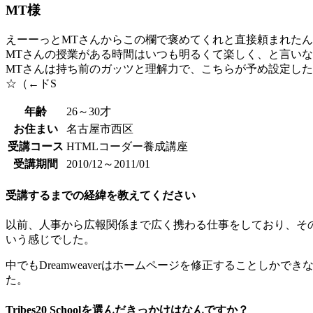
MT様
えーーっとMTさんからこの欄で褒めてくれと直接頼まれた
MTさんの授業がある時間はいつも明るくて楽しく、と言い
MTさんは持ち前のガッツと理解力で、こちらが予め設定し
☆（←ドS
年齢
26～30才
お住まい
名古屋市西区
受講コース
HTMLコーダー養成講座
受講期間
2010/12～2011/01
受講するまでの経緯を教えてください
以前、人事から広報関係まで広く携わる仕事をしており、そのときにIl
いう感じでした。
中でもDreamweaverはホームページを修正することし
た。
Tribes20 Schoolを選んだきっかけはなんですか？