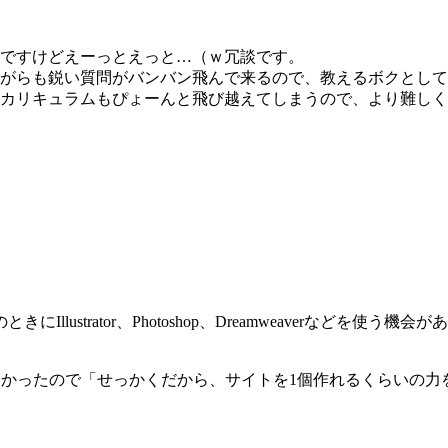
んですけどえーっとえっと…（ｗ冗談です。
ながらも鋭い質問がバンバン飛んで来るので、教えるボクとし
たカリキュラムもぴょーんと飛び越えてしまうので、より難し
lustrator、Photoshop、Dreamweaverなどを
かできなかったので「せっかくだから、サイトを1個作れるくらい