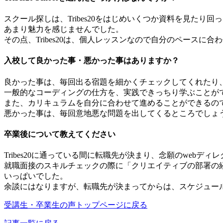
スクール探しは、Tribes20をはじめいくつか資料を見た
あまり魅力を感じませんでした。
その点、Tribes20は、個人レッスンなので自分のペース
入校して良かった事・悪かった事はありますか？
良かった事は、毎回出る宿題を細かくチェックしてくれたり
一般的なコーディングの仕方を、実践できっちり学ぶことが
また、カリキュラムを自分に合わせて進めることができるの
悪かった事は、毎回意地悪な問題を出してくるところでしょう
卒業後について教えてください
Tribes20に通っている間に転職先が決まり、念願のwebデ
就職面接のスキルチェックの際に「クリエイティブの部署の
いっぱいでした。
余談にはなりますが、転職先が決まってからは、スケジュール
受講生・卒業生の声トップページに戻る